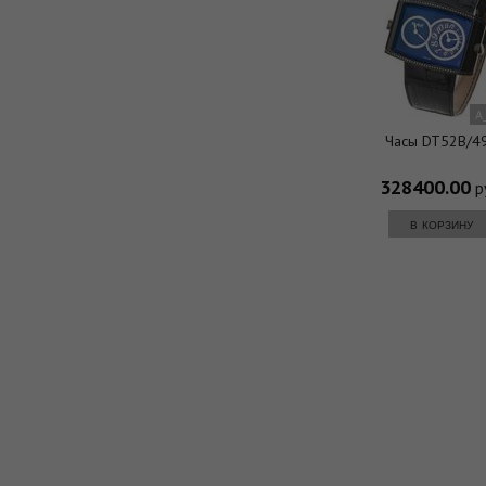
A
Часы DT52B/4
328400.00
р
в корзину