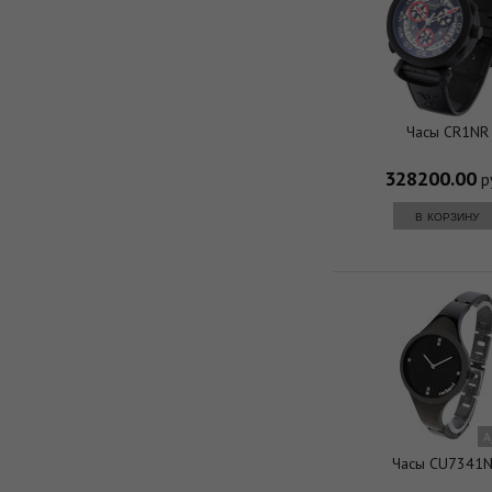
Часы CR1NR
328200.00
р
в корзину
A
Часы CU7341