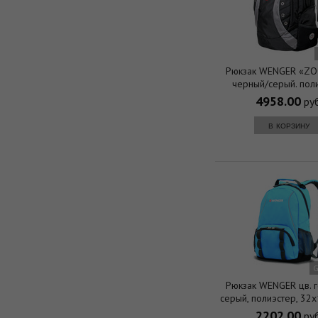
Рюкзак WENGER «ZO
черный/серый. поли
36х21х47 см (35
4958.00
руб
в корзину
G
Рюкзак WENGER цв. 
серый, полиэстер, 32
(20л.)
2202.00
руб