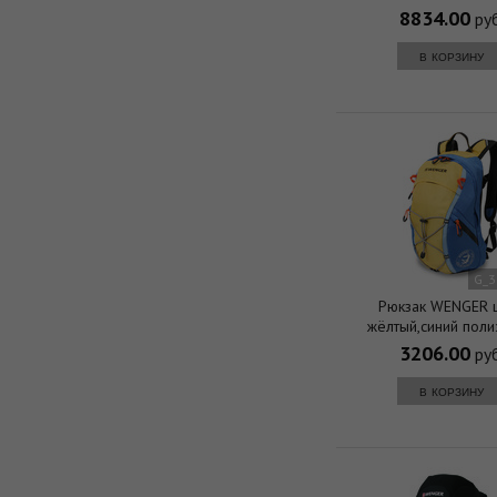
33х21х50 см, 3
8834.00
руб
в корзину
G_3
Рюкзак WENGER цв
жёлтый,синий поли
24x15x39 см (14
3206.00
руб
в корзину