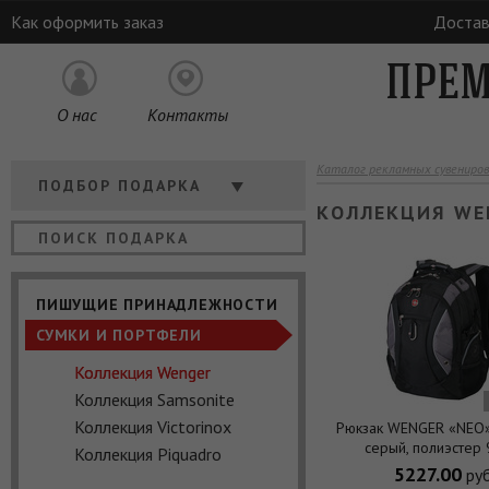
Как оформить заказ
Достав
ПРЕМ
О нас
Контакты
Каталог рекламных сувениров
Кому
ПОДБОР ПОДАРКА
КОЛЛЕКЦИЯ WE
Отрасль
Цена
ПИШУЩИЕ ПРИНАДЛЕЖНОСТИ
СУМКИ И ПОРТФЕЛИ
Коллекция Wenger
Коллекция Samsonite
Коллекция Victorinox
Рюкзак WENGER «NEO»
серый, полиэстер 
Коллекция Piquadro
35х23х48см (39 
5227.00
руб