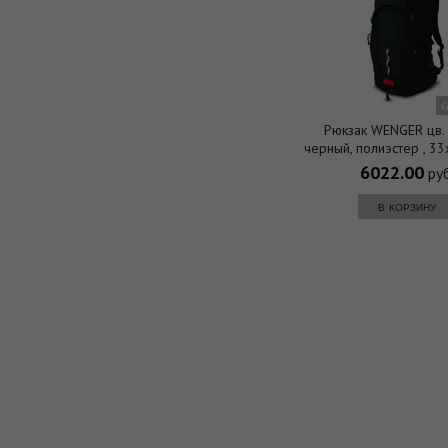
G
Рюкзак WENGER цв.
черный, полиэстер , 3
(50л.)
6022.00
руб
в корзину