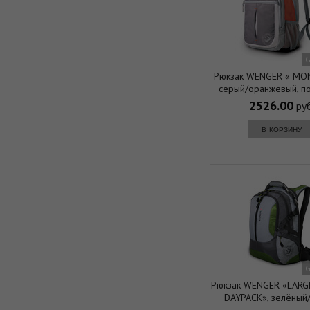
G
Рюкзак WENGER « MO
серый/оранжевый, п
600D, 32х15х45 см
2526.00
руб
в корзину
G
Рюкзак WENGER «LAR
DAYPACK», зелёный