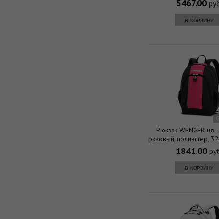
полиэстер 1200D, 36х
5467.00
руб
30л.
в корзину
G
Рюкзак WENGER цв. 
розовый, полиэстер, 3
(20л.)
1841.00
руб
в корзину