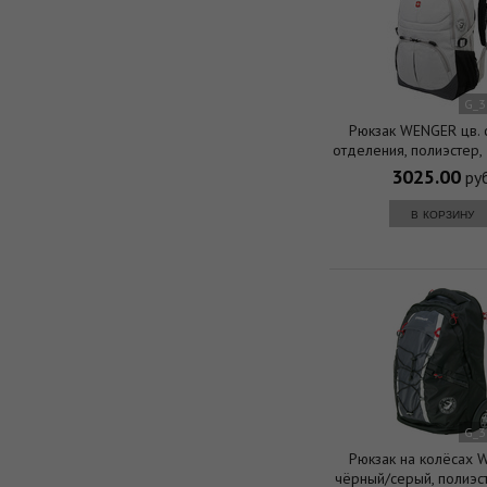
G_3
Рюкзак WENGER цв. 
отделения, полиэстер
см (22л.)
3025.00
руб
в корзину
G_3
Рюкзак на колёсах 
чёрный/серый, полиэс