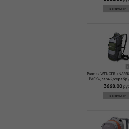
в корзину
G
Рюкзак WENGER «NARR
PACK», серый/серебр.
полиэстер 210D PU, 2
3668.00
руб
(19л.)
в корзину