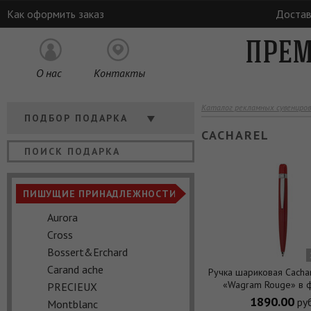
Как оформить заказ
Достав
ПРЕМ
О нас
Контакты
Каталог рекламных сувениров
Кому
ПОДБОР ПОДАРКА
CACHAREL
Отрасль
Цена
ПИШУЩИЕ ПРИНАДЛЕЖНОСТИ
Aurora
Cross
Bossert&Erchard
Carand ache
Ручка шариковая Cacha
«Wagram Rouge» в 
PRECIEUX
1890.00
руб
Montblanс