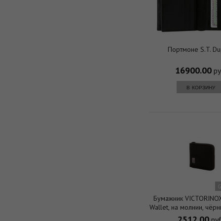
Портмоне S.T. Du
16900.00
ру
в корзину
G
Бумажник VICTORINOX
Wallet, на молнии, чёр
800D, 11x1x10
2512.00
руб