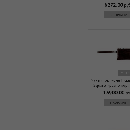
чёрный, 13,5 х 10,2
6272.00
руб
в корзину
P1_AC
Мультипортмоне Piqu
Square, красно-кор
13900.00
ру
в корзину