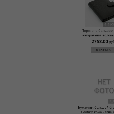
G_610
Портмоне большое S
натуральная воловь
черный, фактурная, 11
2758.00
руб
в корзину
G_
Бумажник большой Cros
Century, кожа наппа, 