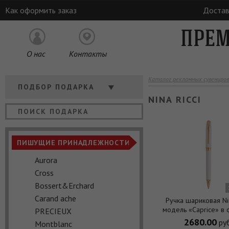
Как оформить заказ
Достав
ПРЕМ
О нас
Контакты
Каталог рекламных сувениров
Кому
ПОДБОР ПОДАРКА
NINA RICCI
Отрасль
Цена
ПИШУЩИЕ ПРИНАДЛЕЖНОСТИ
Aurora
Cross
Bossert&Erchard
Carand ache
Ручка шариковая Nin
модель «Caprice» в
PRECIEUX
2680.00
руб
Montblanс