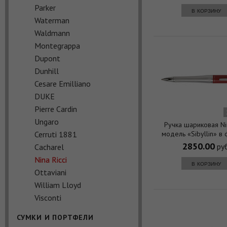
Parker
в корзину
Waterman
Waldmann
Montegrappa
Dupont
Dunhill
Cesare Emilliano
DUKE
Pierre Cardin
Ungaro
Ручка шариковая Nin
Cerruti 1881
модель «Sibyllin» в
2850.00
руб
Cacharel
Nina Ricci
в корзину
Ottaviani
William Lloyd
Visconti
СУМКИ И ПОРТФЕЛИ