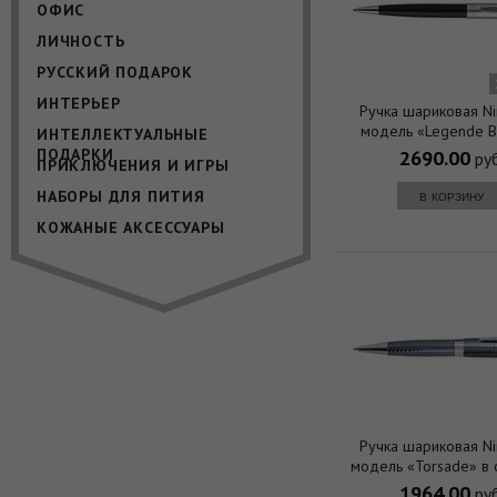
ОФИС
ЛИЧНОСТЬ
РУССКИЙ ПОДАРОК
ИНТЕРЬЕР
Ручка шариковая Nin
модель «Legende B
ИНТЕЛЛЕКТУАЛЬНЫЕ
футляре
ПОДАРКИ
2690.00
руб
ПРИКЛЮЧЕНИЯ И ИГРЫ
НАБОРЫ ДЛЯ ПИТИЯ
в корзину
КОЖАНЫЕ АКСЕССУАРЫ
Ручка шариковая Nin
модель «Torsade» в
1964.00
руб