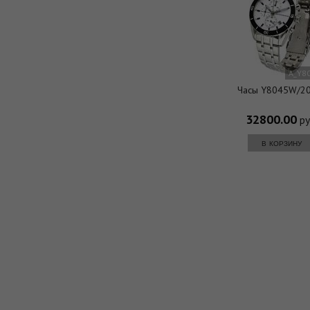
A_Y8
Часы Y8045W/2
32800.00
ру
в корзину