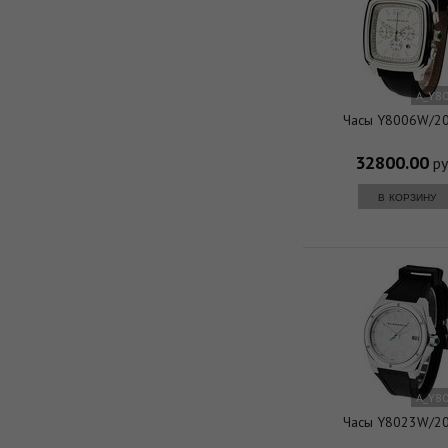
A_Y8
Часы Y8006W/2
32800.00
ру
в корзину
A_Y8
Часы Y8023W/2