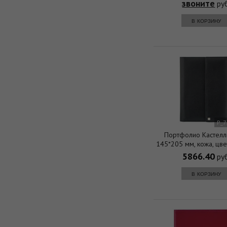
звоните
руб
в корзину
P_
Портфолио Кастелл
145*205 мм, кожа, цве
серебряный об
5866.40
руб
в корзину