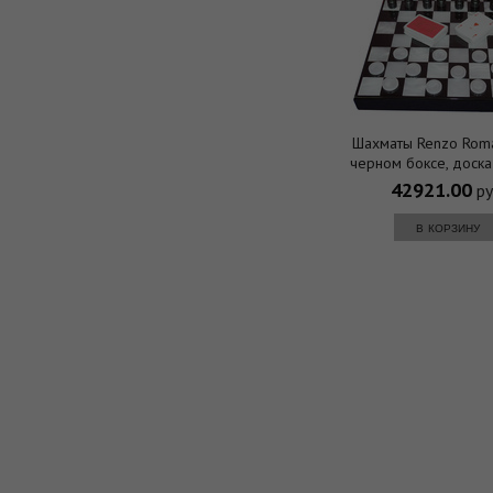
Шахматы Renzo Roma
черном боксе, доска 
фигуры - акрил, 375 х 
42921.00
ру
в корзину