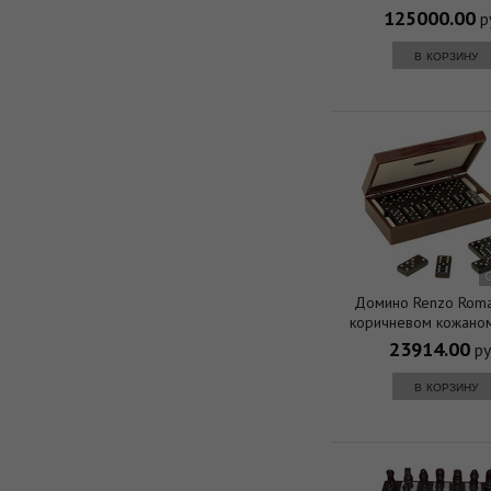
125000.00
р
в корзину
Домино Renzo Roma
коричневом кожаном
фишки - пластик , с ук
23914.00
ру
240 х 140 х 6
в корзину